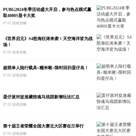
PUBG2024冬季活动盛大开启，参与热点模式赢
取4080S显卡大奖
07:03
游戏攻略
《世界启元》S4怒海狂涛来袭！天空海洋皆为战
场！
07:03
游戏攻略
超萌单人陆行载具<糯米啾>限时回归蛋仔岛！
07:03
游戏攻略
蛋仔派对捉迷藏惊魂马戏团新增玩法汇总
07:03
游戏攻略
第十届王者荣耀全国大赛北大区赛在兰举行
07:03
游戏攻略