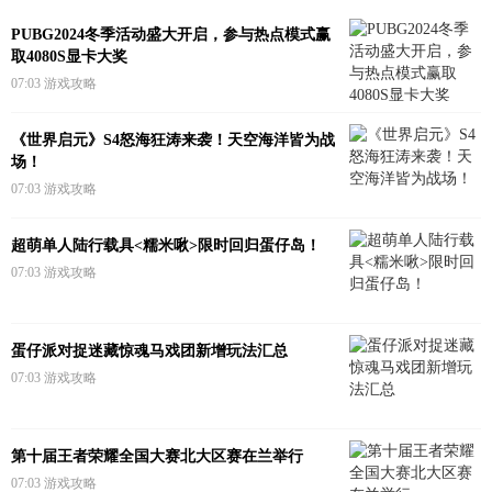
PUBG2024冬季活动盛大开启，参与热点模式赢
取4080S显卡大奖
07:03
游戏攻略
《世界启元》S4怒海狂涛来袭！天空海洋皆为战
场！
07:03
游戏攻略
超萌单人陆行载具<糯米啾>限时回归蛋仔岛！
07:03
游戏攻略
蛋仔派对捉迷藏惊魂马戏团新增玩法汇总
07:03
游戏攻略
第十届王者荣耀全国大赛北大区赛在兰举行
07:03
游戏攻略