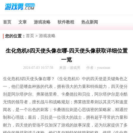
首页
文章
游戏攻略
软件教程
热点新闻
首页
>
游戏攻略
您的位置：
生化危机8四天使头像在哪-四天使头像获取详细位置
一览
2024-07-03 16:57:58
来源：游戏男
作者：youxinan
生化危机8四天使头像在哪？《生化危机8》中的四天使是关键角色之
一，他们是嗜血种族的代表，拥有强大的力量和特殊能力，四天使分
别是阿尔塔伊尔、弗莱德里希、卡桑德拉和贝拉，阿尔塔伊尔是冷酷
无情的领导者，擅长战斗和战略规划；弗莱德里希则以其灵巧和速度
闻名，是一个出色的刺客；卡桑德拉则是心思缜密的策略家，精通控
制和心理战；最后，贝拉是一位强大的战士，拥有超乎寻常的力量和
耐力，四天使的登场不仅加深了游戏的故事深度，还为玩家提供了多
样化的挑战和战斗体验，他们各自独特的技能和性格，使得《生化危