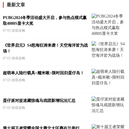
最新文章
PUBG2024冬季活动盛大开启，参与热点模式赢
取4080S显卡大奖
07:03
游戏攻略
《世界启元》S4怒海狂涛来袭！天空海洋皆为战
场！
07:03
游戏攻略
超萌单人陆行载具<糯米啾>限时回归蛋仔岛！
07:03
游戏攻略
蛋仔派对捉迷藏惊魂马戏团新增玩法汇总
07:03
游戏攻略
第十届王者荣耀全国大赛北大区赛在兰举行