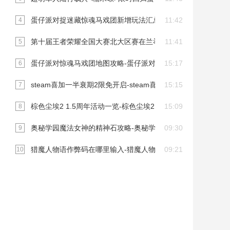
蛋仔派对捉迷藏惊魂马戏团新增玩法汇总
11:42
4
第十届王者荣耀全国大赛北大区赛在兰举行
11:41
5
蛋仔派对惊魂马戏团地图攻略-蛋仔派对惊魂马戏团新增玩法
15:17
6
steam喜加一半衰期2限免开启-steam喜加一半衰期2免费入库
15:15
7
棕色尘埃2 1.5周年活动一览-棕色尘埃2 1.5周年庆活动一览
15:09
8
奥秘学园魔法女神的精神石攻略-奥秘学园魔法女神的精神石全
09:30
9
猎魔人物语作弊码在哪里输入-猎魔人物语作弊码有哪些
09:21
10