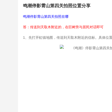
鸣潮停影霄山第四关拍照位置分享
鸣潮停影霄山第四关拍照在哪
答：传送到天取木附近的，在巨树旁与居民对话即可
1、先打开虹镇地图，传送到天取木附近的信标。具体位