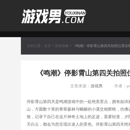
当前位置：
首页
>
游戏攻略
>
《鸣潮》停影霄山第四关拍照位置在
分享
《鸣潮》停影霄山第四关拍照
文章来源：
游戏男
作者：you
停影霄山第四关是鸣潮游戏中的一处绝美景点，拥有如诗
山，方圆数十里的青翠森林与蜿蜒的小溪交相辉映，仿佛
致，记录下自己在这片神奇土地上的足迹，晨雾轻笼，夕
天白云，都会为您呈现出迷人的景色。停影霄山第四关绝