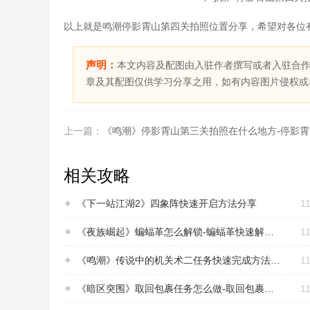
以上就是鸣潮停影霄山第四关拍照位置分享，希望对各位
声明：
本文内容及配图由入驻作者撰写或者入驻合
章及其配图仅供学习分享之用，如有内容图片侵权或
上一篇：
《鸣潮》停影霄山第三关拍照在什么地方-停影
相关攻略
《下一站江湖2》四象阵快速开启方法分享
11
《夜族崛起》蝙蝠革怎么解锁-蝙蝠革快速解锁方法介绍
11
《鸣潮》传说中的机关术二任务快速完成方法介绍
11
《暗区突围》取回包裹任务怎么做-取回包裹任务完成指南
11