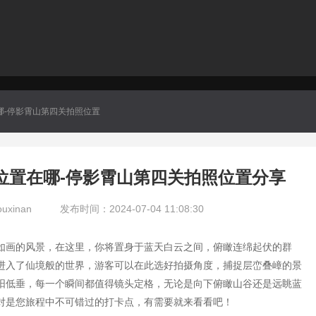
哪-停影霄山第四关拍照位置
位置在哪-停影霄山第四关拍照位置分享
xinan
发布时间：2024-07-04 11:08:30
如画的风景，在这里，你将置身于蓝天白云之间，俯瞰连绵起伏的群
进入了仙境般的世界，游客可以在此选好拍摄角度，捕捉层峦叠嶂的景
阳低垂，每一个瞬间都值得镜头定格，无论是向下俯瞰山谷还是远眺蓝
对是您旅程中不可错过的打卡点，有需要就来看看吧！