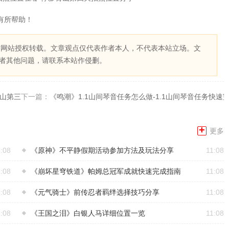
有所帮助！
作网站授权转载。文章观点仅代表作者本人，不代表本站立场。文
者其他问题，请联系本站作侵删。
霄山第三关拍照位置分享
下一篇：
《鸣潮》1.1山间琴音任务怎么做-1.1山间琴音任务快速
+
更多
:08
《原神》不平静假期活动参加方法及玩法分享
11:08
:08
《崩坏星穹铁道》帕姆总冠军成就快速完成指南
11:08
:08
《元气骑士》前传忍者羁绊选择技巧分享
11:08
:08
《王国之泪》白银人马详细位置一览
11:08