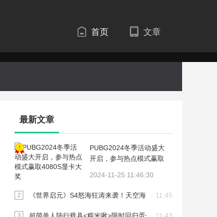
首页
文章
最新文章
1
PUBG2024冬季活动盛大
开启，参与热点模式赢取
4080S显卡大奖
2024-11-25 11:46:30
《世界启元》S4怒海狂涛来袭！天空海洋皆为战场！
11:45
2
超萌单人陆行载具<糯米啾>限时回归蛋仔岛！
11:43
3