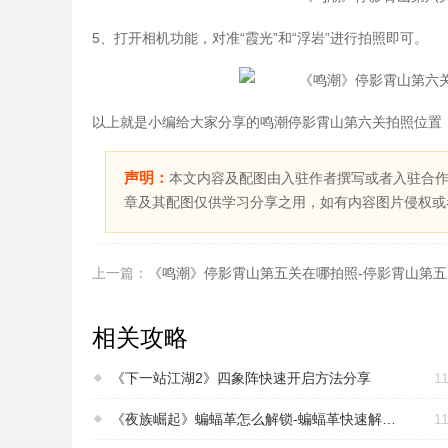
5、打开相机功能，对准“霞光”和“浮岩”进行拍照即可。
以上就是小编给大家分享的鸣潮停影霄山第六关拍照位置
声明：
本文内容及配图由入驻作者撰写或者入驻合
章及其配图仅供学习分享之用，如有内容图片侵权或
上一篇：
《鸣潮》停影霄山第五关在哪拍照-停影霄山第
相关攻略
《下一站江湖2》四象阵快速开启方法分享
11
《夜族崛起》蝙蝠革怎么解锁-蝙蝠革快速解锁方法介绍
11