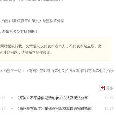
，希望对各位有所帮助！
作网站授权转载。文章观点仅代表作者本人，不代表本站立场。文
者其他问题，请联系本站作侵删。
五关拍照位置介绍
下一篇：
《鸣潮》停影霄山第七关拍照在哪-停影霄山第七关拍照
+
更多
:17
《原神》不平静假期活动参加方法及玩法分享
11:17
:17
《崩坏星穹铁道》帕姆总冠军成就快速完成指南
11:17