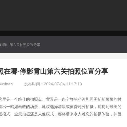
停影霄山第六关拍照位置分享
照在哪-停影霄山第六关拍照位置分享
xinan
发布时间：2024-07-04 11:17:13
这里是一个绝佳的拍照点，背景是一条宁静的小河和周围郁郁葱葱的树
造出一幅如画般的场景，建议选择清晨或黄昏时分拍摄，捕捉到最美的
景模式、全景拍摄还是人像模式，都将带来令人难忘的拍摄体验，并留