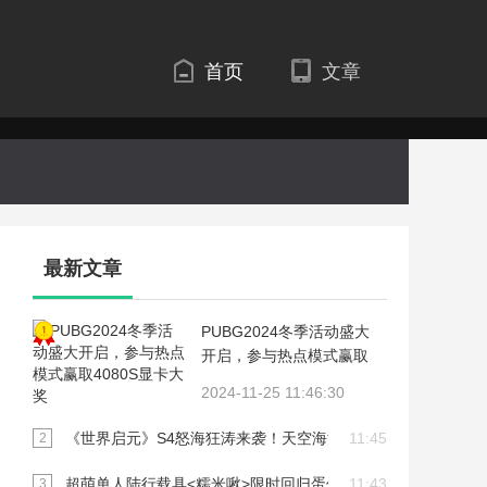
首页
文章
最新文章
1
PUBG2024冬季活动盛大
开启，参与热点模式赢取
4080S显卡大奖
2024-11-25 11:46:30
《世界启元》S4怒海狂涛来袭！天空海洋皆为战场！
11:45
2
超萌单人陆行载具<糯米啾>限时回归蛋仔岛！
11:43
3