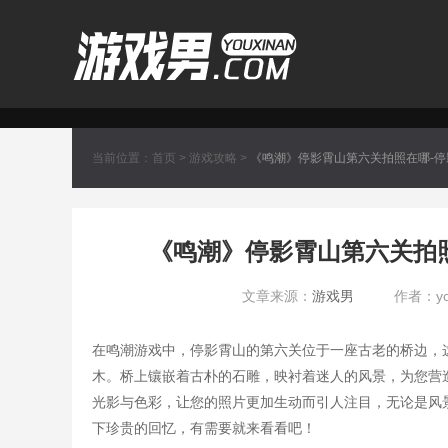
当前位置：
首页
>
游戏攻略
>
《鸣潮》停影霄山第六关拍照在哪-
《鸣潮》停影霄山第六关拍
文章来源：
游戏男
作者：you
在鸣潮游戏中，停影霄山的第六关位于一座古老的桥边，
木。桥上镶嵌着古朴的石雕，映衬着迷人的风景，为您营
光影与色彩，让您的照片更加生动而引人注目，无论是风
下珍贵的回忆，有需要就来看看吧！