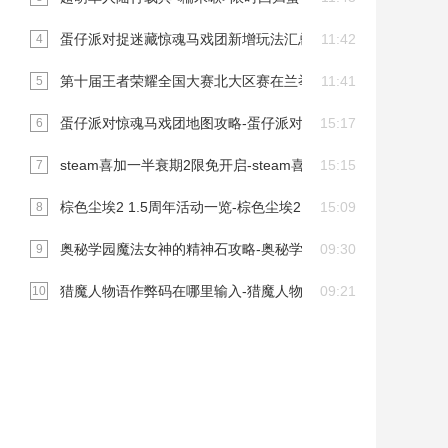
蛋仔派对捉迷藏惊魂马戏团新增玩法汇总
11:42
4
第十届王者荣耀全国大赛北大区赛在兰举行
11:41
5
蛋仔派对惊魂马戏团地图攻略-蛋仔派对惊魂马戏团新增玩法
15:17
6
steam喜加一半衰期2限免开启-steam喜加一半衰期2免费入库
15:15
7
棕色尘埃2 1.5周年活动一览-棕色尘埃2 1.5周年庆活动一览
15:09
8
奥秘学园魔法女神的精神石攻略-奥秘学园魔法女神的精神石全
09:30
9
猎魔人物语作弊码在哪里输入-猎魔人物语作弊码有哪些
09:21
10