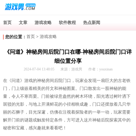
首页
文章
游戏攻略
软件教程
热点新闻
首页
>
游戏攻略
您的位置：
《问道》神秘房间后院门口在哪-神秘房间后院门口详
细位置分享
2024-07-04 13:48:05
来源：游戏男
作者：youxinan
在《问道》游戏的神秘房间后院门口，玩家会发现一扇巨大的古老铁
门，门上镶嵌着精美的符文和神秘图案。门口散发出一股神秘的能
量，令人不寒而栗。门前被绿意盎然的树木环绕，阳光透过树叶洒下
斑驳的光影，与地上开满鲜花的小径相映成趣，门口还摆放着几只华
丽的石狮子，目光深邃，仿佛在注视着探险者的一举一动，玩家需要
解开门前的谜题或触发特定条件，方可进入这片神秘后院探索其中的
秘密和宝藏，感兴趣就来看看吧！