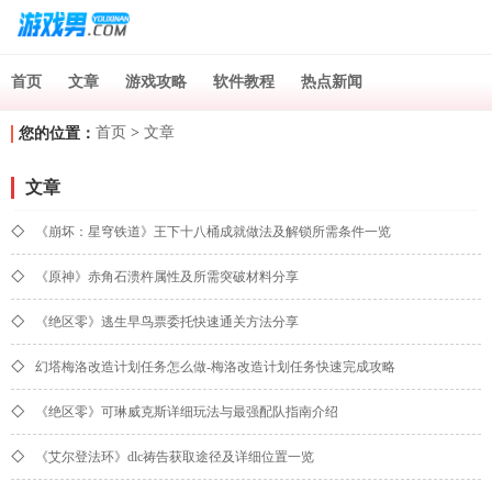
首页
文章
游戏攻略
软件教程
热点新闻
首页
>
文章
您的位置：
文章
◇
《崩坏：星穹铁道》王下十八桶成就做法及解锁所需条件一览
◇
《原神》赤角石溃杵属性及所需突破材料分享
◇
《绝区零》逃生早鸟票委托快速通关方法分享
◇
幻塔梅洛改造计划任务怎么做-梅洛改造计划任务快速完成攻略
◇
《绝区零》可琳威克斯详细玩法与最强配队指南介绍
◇
《艾尔登法环》dlc祷告获取途径及详细位置一览