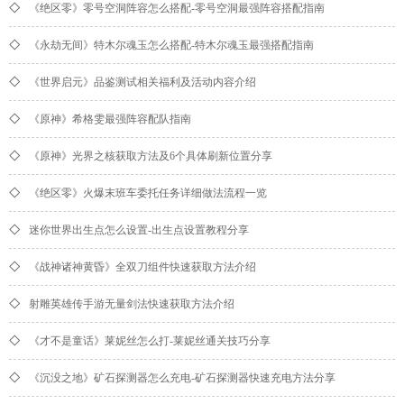
◇
《绝区零》零号空洞阵容怎么搭配-零号空洞最强阵容搭配指南
◇
《永劫无间》特木尔魂玉怎么搭配-特木尔魂玉最强搭配指南
◇
《世界启元》品鉴测试相关福利及活动内容介绍
◇
《原神》希格雯最强阵容配队指南
◇
《原神》光界之核获取方法及6个具体刷新位置分享
◇
《绝区零》火爆末班车委托任务详细做法流程一览
◇
迷你世界出生点怎么设置-出生点设置教程分享
◇
《战神诸神黄昏》全双刀组件快速获取方法介绍
◇
射雕英雄传手游无量剑法快速获取方法介绍
◇
《才不是童话》莱妮丝怎么打-莱妮丝通关技巧分享
◇
《沉没之地》矿石探测器怎么充电-矿石探测器快速充电方法分享