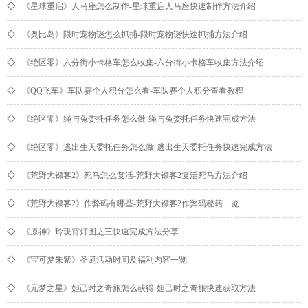
◇
《星球重启》人马座怎么制作-星球重启人马座快速制作方法介绍
◇
《奥比岛》限时宠物谜怎么抓捕-限时宠物谜快速抓捕方法介绍
◇
《绝区零》六分街小卡格车怎么收集-六分街小卡格车收集方法介绍
◇
《QQ飞车》车队赛个人积分怎么看-车队赛个人积分查看教程
◇
《绝区零》绳与兔委托任务怎么做-绳与兔委托任务快速完成方法
◇
《绝区零》逃出生天委托任务怎么做-逃出生天委托任务快速完成方法
◇
《荒野大镖客2》死马怎么复活-荒野大镖客2复活死马方法介绍
◇
《荒野大镖客2》作弊码有哪些-荒野大镖客2作弊码秘籍一览
◇
《原神》玲珑霄灯图之三快速完成方法分享
◇
《宝可梦朱紫》圣诞活动时间及福利内容一览
◇
《元梦之星》妲己时之奇旅怎么获得-妲己时之奇旅快速获取方法