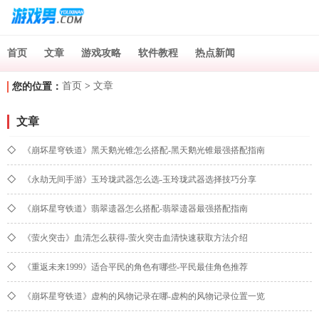
首页
文章
游戏攻略
软件教程
热点新闻
首页
>
文章
您的位置：
文章
◇
《崩坏星穹铁道》黑天鹅光锥怎么搭配-黑天鹅光锥最强搭配指南
◇
《永劫无间手游》玉玲珑武器怎么选-玉玲珑武器选择技巧分享
◇
《崩坏星穹铁道》翡翠遗器怎么搭配-翡翠遗器最强搭配指南
◇
《萤火突击》血清怎么获得-萤火突击血清快速获取方法介绍
◇
《重返未来1999》适合平民的角色有哪些-平民最佳角色推荐
◇
《崩坏星穹铁道》虚构的风物记录在哪-虚构的风物记录位置一览