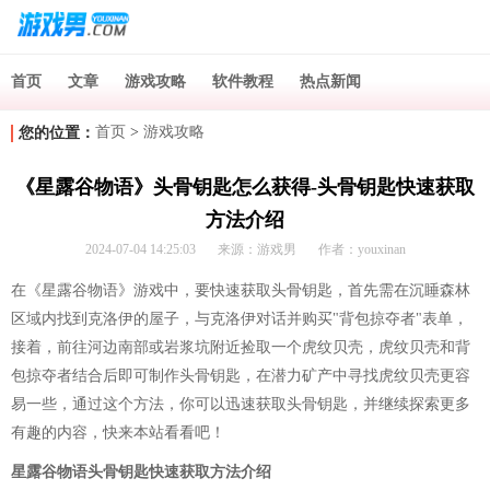
首页
文章
游戏攻略
软件教程
热点新闻
首页
>
游戏攻略
您的位置：
《星露谷物语》头骨钥匙怎么获得-头骨钥匙快速获取
方法介绍
2024-07-04 14:25:03
来源：游戏男
作者：youxinan
在《星露谷物语》游戏中，要快速获取头骨钥匙，首先需在沉睡森林
区域内找到克洛伊的屋子，与克洛伊对话并购买"背包掠夺者"表单，
接着，前往河边南部或岩浆坑附近捡取一个虎纹贝壳，虎纹贝壳和背
包掠夺者结合后即可制作头骨钥匙，在潜力矿产中寻找虎纹贝壳更容
易一些，通过这个方法，你可以迅速获取头骨钥匙，并继续探索更多
有趣的内容，快来本站看看吧！
星露谷物语头骨钥匙快速获取方法介绍