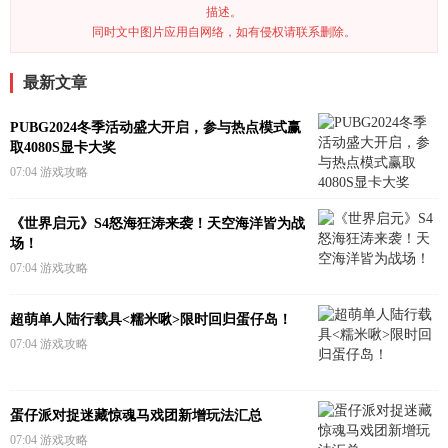
描述。
同时文中图片应用自网络，如有侵权请联系删除。
最新文章
PUBG2024冬季活动盛大开启，参与热点模式赢
取4080S显卡大奖
07:04
游戏攻略
《世界启元》S4怒海狂涛来袭！天空海洋皆为战
场！
07:04
游戏攻略
超萌单人陆行载具<糯米啾>限时回归蛋仔岛！
07:04
游戏攻略
蛋仔派对捉迷藏惊魂马戏团新增玩法汇总
07:04
游戏攻略